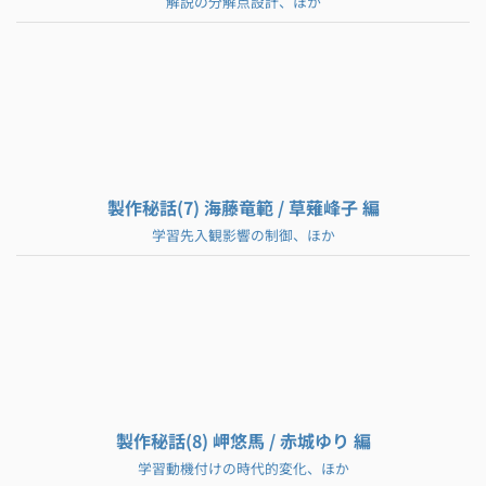
解説の分解点設計、ほか
製作秘話(7) 海藤竜範 / 草薙峰子 編
学習先入観影響の制御、ほか
製作秘話(8) 岬悠馬 / 赤城ゆり 編
学習動機付けの時代的変化、ほか