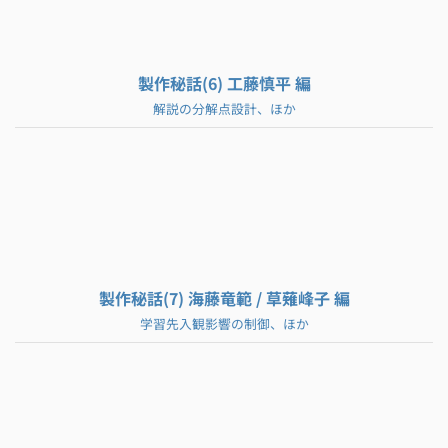
製作秘話(6) 工藤慎平 編
解説の分解点設計、ほか
製作秘話(7) 海藤竜範 / 草薙峰子 編
学習先入観影響の制御、ほか