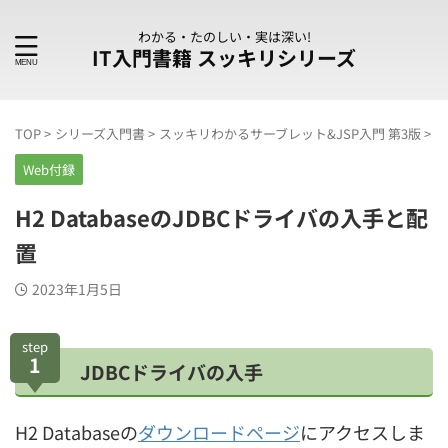
わかる・たのしい・実は深い!
IT入門書籍 スッキリシリーズ
TOP
>
シリーズ入門書
>
スッキリわかるサーブレット&JSP入門 第3版
>
W
Web付録
H2 DatabaseのJDBCドライバの入手と配
置
2023年1月5日
step
1
JDBCドライバの入手
H2 Databaseの
ダウンロードページ
にアクセスしま