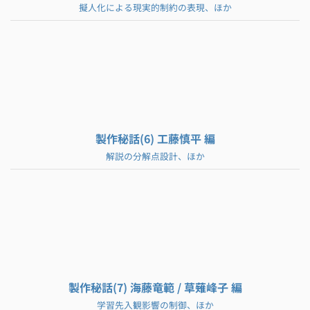
擬人化による現実的制約の表現、ほか
製作秘話(6) 工藤慎平 編
解説の分解点設計、ほか
製作秘話(7) 海藤竜範 / 草薙峰子 編
学習先入観影響の制御、ほか