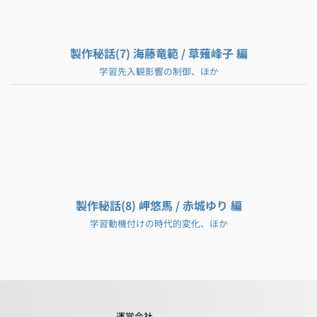
製作秘話(7) 海藤竜範 / 草薙峰子 編
学習先入観影響の制御、ほか
製作秘話(8) 岬悠馬 / 赤城ゆり 編
学習動機付けの時代的変化、ほか
運営会社