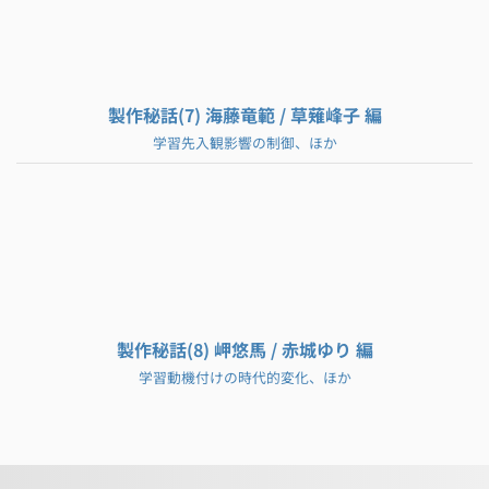
製作秘話(7) 海藤竜範 / 草薙峰子 編
学習先入観影響の制御、ほか
製作秘話(8) 岬悠馬 / 赤城ゆり 編
学習動機付けの時代的変化、ほか