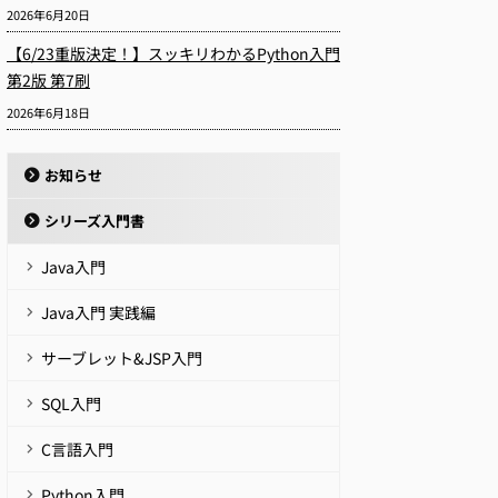
2026年6月20日
【6/23重版決定！】スッキリわかるPython入門
第2版 第7刷
2026年6月18日
お知らせ
シリーズ入門書
Java入門
Java入門 実践編
サーブレット&JSP入門
SQL入門
C言語入門
Python入門