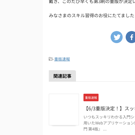
戴き、このたび早くも第3刷の重版が決定
みなさまのスキル習得のお役にたてました
-
重版速報
関連記事
重版速報
【6/3重版決定！】スッ
いつもスッキリわかる入門シ
用いたWebアプリケーショ
門 第4版』 ...