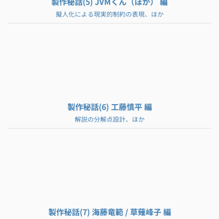
製作秘話(5) JVMくん（ほか） 編
擬人化による現実的制約の表現、ほか
製作秘話(6) 工藤慎平 編
解説の分解点設計、ほか
製作秘話(7) 海藤竜範 / 草薙峰子 編