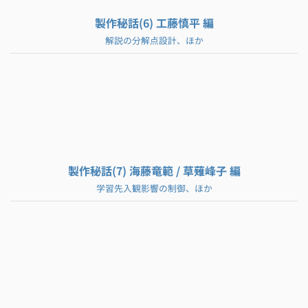
製作秘話(6) 工藤慎平 編
解説の分解点設計、ほか
製作秘話(7) 海藤竜範 / 草薙峰子 編
学習先入観影響の制御、ほか