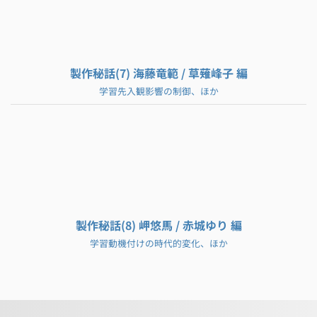
製作秘話(7) 海藤竜範 / 草薙峰子 編
学習先入観影響の制御、ほか
製作秘話(8) 岬悠馬 / 赤城ゆり 編
学習動機付けの時代的変化、ほか