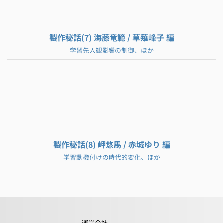
製作秘話(7) 海藤竜範 / 草薙峰子 編
学習先入観影響の制御、ほか
製作秘話(8) 岬悠馬 / 赤城ゆり 編
学習動機付けの時代的変化、ほか
運営会社