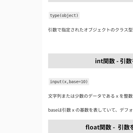
type(object)
引数で指定されたオブジェクトのクラス型
int関数 -
input(x,base=10)
文字列または少数のデータであるｘを整数
baseは引数ｘの基数を表していて、デフ
float関数 -