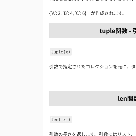
{'A': 2, 'B': 4, 'C': 6} が作成されます。
tuple関数
tuple(x)
引数で指定されたコレクションを元に、タ
len
len( x )
引数の長さを返します。引数にはリスト、