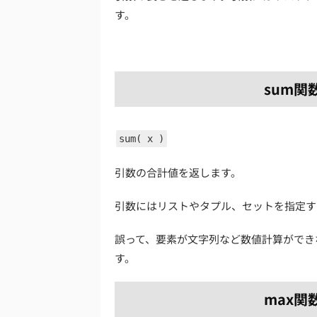
す。
sum関
sum( x )
引数の合計値を返します。
引数にはリストやタプル、セットを指定す
誤って、要素が文字列など数値計算ができな
す。
max関