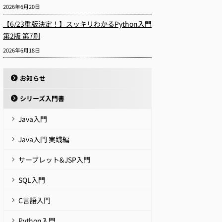
2026年6月20日
【6/23重版決定！】スッキリわかるPython入門
第2版 第7刷
2026年6月18日
お知らせ
シリーズ入門書
Java入門
Java入門 実践編
サーブレット&JSP入門
SQL入門
C言語入門
Python入門