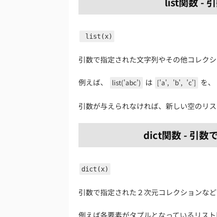
list関数
list(x)
引数で指定された文字列やその他コレクシ
例えば、
は
を、
list('abc')
['a',
'b',
'c']
引数が与えられなければ、新しい空のリ
dict関数 - 
dict(x)
引数で指定された２次元コレクションなど
例えば各要素がタプルとなっているリスト[("A",2