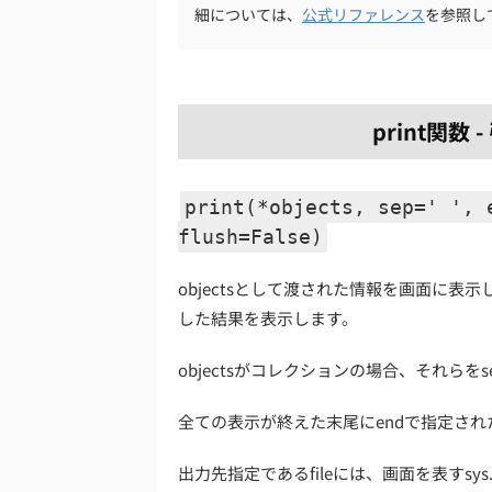
細については、
公式リファレンス
を参照し
print関
print(*objects, sep=' ', 
flush=False)
objectsとして渡された情報を画面に表示
した結果を表示します。
objectsがコレクションの場合、それら
全ての表示が終えた末尾にendで指定さ
出力先指定であるfileには、画面を表すsy