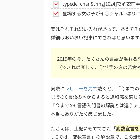
typedef char String[1024]で解
登場する女の子がイ○シャルDばり
実はぞれぞれ思い入れがあって、あえてそ
詳細はおいおい記事にできればと思います
2019年の今、たくさんの言語が溢れる
（できれば楽しく、学び手の方の苦労や
実際に
レビューを見て
戴くと、「今までの
までのC言語の本からすると違和感を感じ
「今までのC言語入門書の解説とは違うア
本当にありがたく感じました。
たとえば、上記にもでてきた「
変数宣言を
リCでは「変数宣言」の解説章で、この話