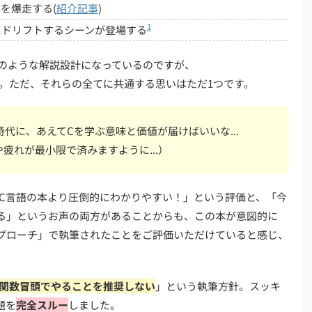
説前半を爆走する(
紹介記事
)
1
にドリフトするシーンが登場する
のような解説設計になっているのですが、
。ただ、それらの全てに共通する思いはただ1つです。
時代に、あえてCを学ぶ意味と価値が届けばいいな...
疲れが最小限で済みますように...）
C言語の本より圧倒的にわかりやすい！」という評価と、「今
る」というお声の両方があることからも、この本が意図的に
プローチ」で執筆されたことをご評価いただけていると感じ、
関数冒頭でやることを推奨しない
」という執筆方針。スッキ
題を
完全スルー
しました。