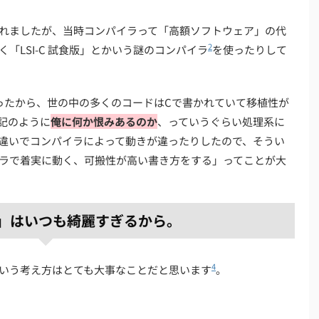
れましたが、当時コンパイラって「高額ソフトウェア」の代
2
「LSI-C 試食版」とかいう謎のコンパイラ
を使ったりして
なかったから、世の中の多くのコードはCで書かれていて移植性が
記のように
俺に何か恨みあるのか
、っていうぐらい処理系に
違いでコンパイラによって動きが違ったりしたので、そうい
ラで着実に動く、可搬性が高い書き方をする」ってことが大
」はいつも綺麗すぎるから。
4
いう考え方はとても大事なことだと思います
。