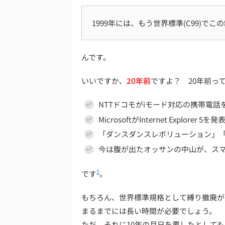
1999年には、もう世界標準(C99)で
んです。
いいですか、
20年前
ですよ？ 20年前っ
NTTドコモがiモード対応の携帯電話
MicrosoftがInternet Explorer 5を発
「ダンスダンスレボリューション」
今は腹が出たオッサンの中山が、ス
5
です
。
もちろん、世界標準規格として縛り撤廃が
まるまでには長い時間が必要でしょう。
ただ、それに10年の月日を要したとしても