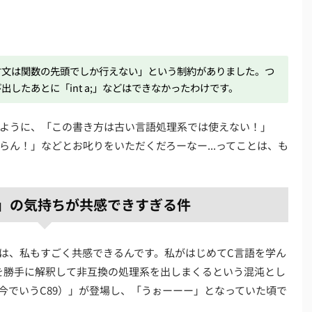
言文は関数の先頭でしか行えない」という制約がありました。つ
び出したあとに「int a;」などはできなかったわけです。
ように、「この書き方は古い言語処理系では使えない！」
ん！」などとお叱りをいただくだろーなー...ってことは、も
」の気持ちが共感できすぎる件
は、私もすごく共感できるんです。私がはじめてC言語を学ん
Rを勝手に解釈して非互換の処理系を出しまくるという混沌とし
C（今でいうC89）」が登場し、「うぉーーー」となっていた頃で