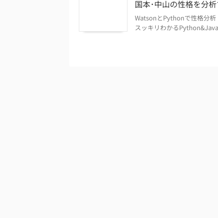
国本･中山の性格を分析す
WatsonとPythonで性格分析「
スッキリわかるPython&Jav