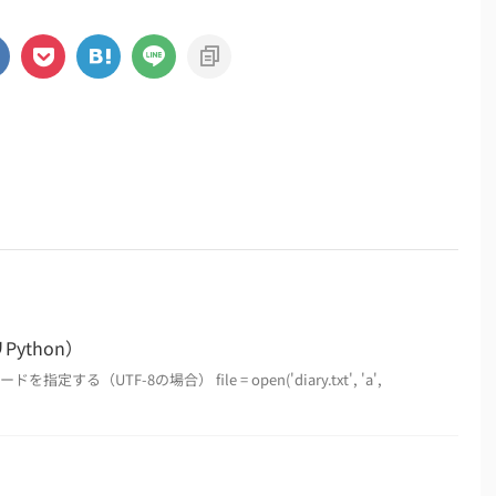
ython）
定する（UTF-8の場合） file = open('diary.txt', 'a',