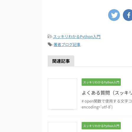
-
スッキリわかるPython入門
-
著者ブログ記事
関連記事
スッキリわかるPython入門
よくある質問（スッキリP
# open関数で使用する文字コードを指
encoding='utf-8')
スッキリわかるPython入門