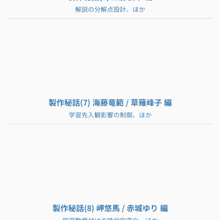
解説の分解点設計、ほか
製作秘話(7) 海藤竜範 / 草薙峰子 編
学習先入観影響の制御、ほか
製作秘話(8) 岬悠馬 / 赤城ゆり 編