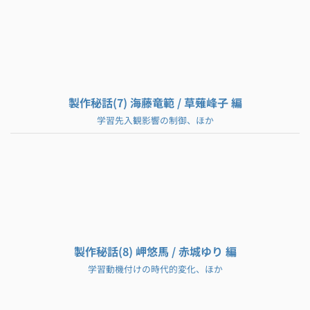
製作秘話(7) 海藤竜範 / 草薙峰子 編
学習先入観影響の制御、ほか
製作秘話(8) 岬悠馬 / 赤城ゆり 編
学習動機付けの時代的変化、ほか