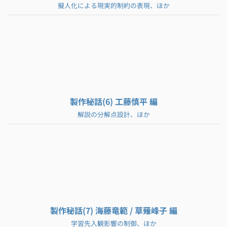
擬人化による現実的制約の表現、ほか
製作秘話(6) 工藤慎平 編
解説の分解点設計、ほか
製作秘話(7) 海藤竜範 / 草薙峰子 編
学習先入観影響の制御、ほか