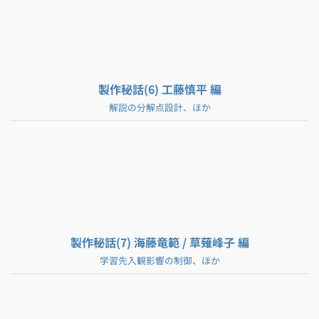
製作秘話(6) 工藤慎平 編
解説の分解点設計、ほか
製作秘話(7) 海藤竜範 / 草薙峰子 編
学習先入観影響の制御、ほか