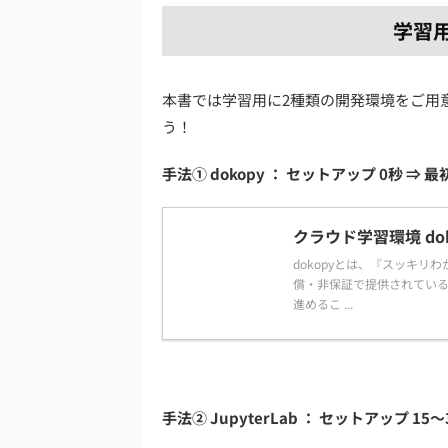
学習
本書では学習用に2種類の開発環境をご用
う！
手法① dokopy ： セットアップ 0秒 ⇒
クラウド学習環境 dok
dokopyとは、『スッキリ
償・非保証で提供されている
進めるこ ...
手法② JupyterLab ： セットアップ 1