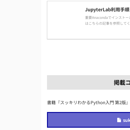
JupyterLab利用手順
重要Anacondaでインストー
はこちらの記事を参照してください。 
掲載
書籍『スッキリわかるPython入門 第2
suk