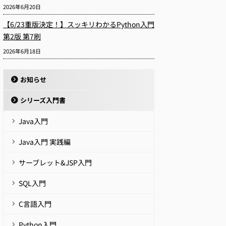
2026年6月20日
【6/23重版決定！】スッキリわかるPython入門
第2版 第7刷
2026年6月18日
お知らせ
シリーズ入門書
Java入門
Java入門 実践編
サーブレット&JSP入門
SQL入門
C言語入門
Python入門