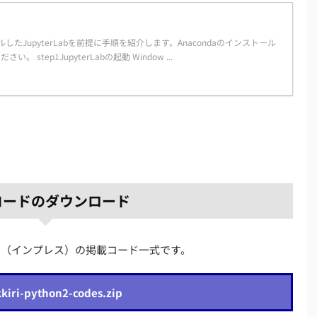
ルしたJupyterLabを前提に手順を紹介します。Anacondaのインストール
step1JupyterLabの起動 Window ...
コードのダウンロード
版』（インプレス）の掲載コード一式です。
kiri-python2-codes.zip