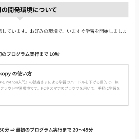
用の開発環境について
意しています。お好みの環境で、いますぐ学習を開始しましょ
 最初のプログラム実行まで 10秒
opy の使い方
わかるPython入門』の読者さまによる学習のハードルを下げる目的で、無
クラウド学習環境です。PCやスマホのブラウザを用いて、手軽に学習を
5〜30分 ⇒ 最初のプログラム実行まで 20〜45分