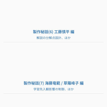
製作秘話(6) 工藤慎平 編
解説の分解点設計、ほか
製作秘話(7) 海藤竜範 / 草薙峰子 編
学習先入観影響の制御、ほか