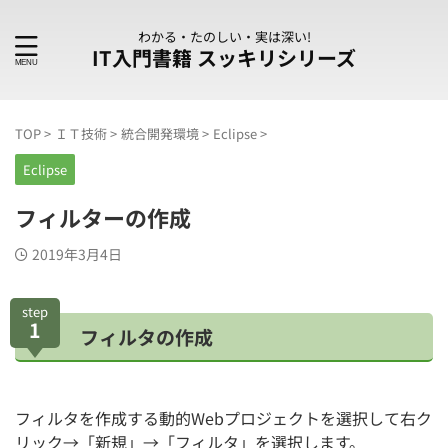
わかる・たのしい・実は深い!
IT入門書籍 スッキリシリーズ
TOP
>
ＩＴ技術
>
統合開発環境
>
Eclipse
>
Eclipse
フィルターの作成
2019年3月4日
step
1
フィルタの作成
フィルタを作成する動的Webプロジェクトを選択して右ク
リック→「新規」→「フィルタ」を選択します。