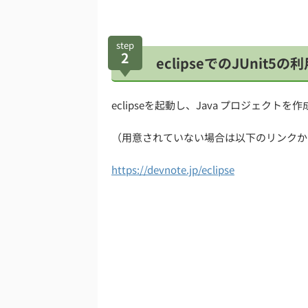
step
2
eclipseでのJUnit5の
eclipseを起動し、Java プロジェク
（用意されていない場合は以下のリンクから
https://devnote.jp/eclipse