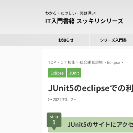
わかる・たのしい・実は深い!
IT入門書籍 スッキリシリーズ
お知らせ
シリーズ入門書
TOP
>
ＩＴ技術
>
統合開発環境
>
Eclipse
>
Eclipse
JUnit
JUnit5のeclipseで
2021年3月2日
step
1
JUnit5のサイトにアク