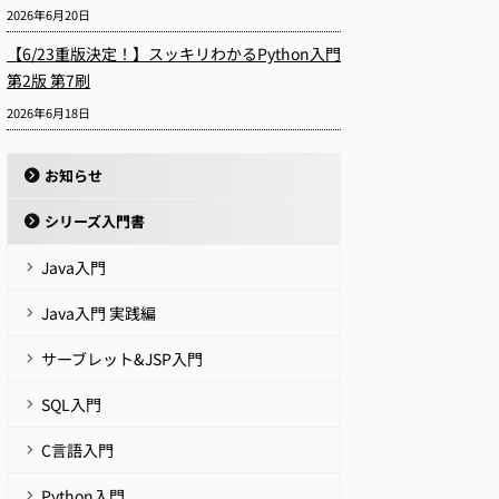
2026年6月20日
【6/23重版決定！】スッキリわかるPython入門
第2版 第7刷
2026年6月18日
お知らせ
シリーズ入門書
Java入門
Java入門 実践編
サーブレット&JSP入門
SQL入門
C言語入門
Python入門