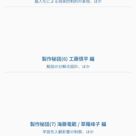
擬人化による現実的制約の表現、ほか
製作秘話(6) 工藤慎平 編
解説の分解点設計、ほか
製作秘話(7) 海藤竜範 / 草薙峰子 編
学習先入観影響の制御、ほか