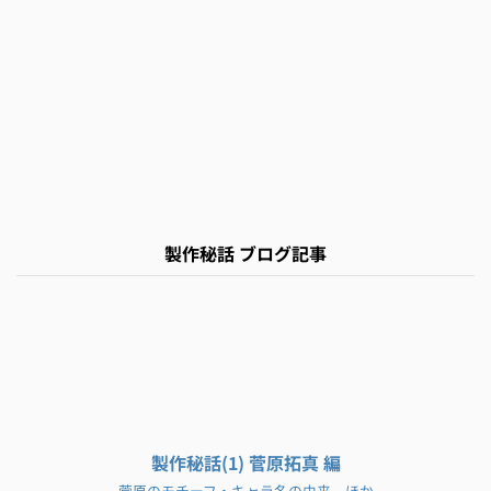
製作秘話 ブログ記事
製作秘話(1) 菅原拓真 編
菅原のモチーフ・キャラ名の由来、ほか