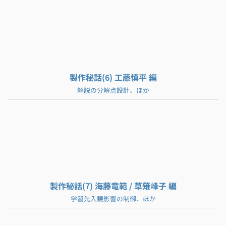
製作秘話(6) 工藤慎平 編
解説の分解点設計、ほか
製作秘話(7) 海藤竜範 / 草薙峰子 編
学習先入観影響の制御、ほか